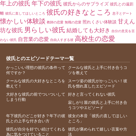
年上の彼氏
年下の彼氏
彼氏からのサプライズ
彼氏との遠距
彼氏の好きなところ
離
彼氏に直してほしいところ
息子とデート
懐かしい体験談
甘えん
照れくさい体験談
教師の恋愛
無職の恋愛
男らしい彼氏
坊な彼氏
結婚しても大好き
自分の意見を言
高校生の恋愛
自営業の恋愛
わない彼氏
自由人すぎる彼
彼氏とのエピソードテーマ一覧
かっこいい理想の彼氏の条件って
クールな彼氏と上手に付き合うコ
何ですか？
ツを教えて
クールな彼氏の大好きなところを
スーツ姿の彼氏がかっこいい！彼
教えて！
氏を惚れ直したエピソード
大好きな彼氏の前でついついして
好きと言ってくれない彼氏
しまう行動
寂しがり屋の彼氏と上手に付き合
うコツやエピソード
年下彼氏のどこが好き？年下の彼
彼女の本音「彼氏の直してほしい
氏との上手な付き合い方
ところ」
彼氏が自分を好でい続けてくれる
彼氏が褒められて嬉しい言葉や方
為に気をつけていること
法