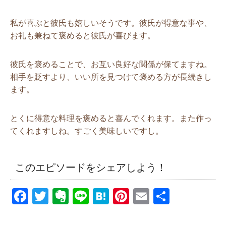
私が喜ぶと彼氏も嬉しいそうです。彼氏が得意な事や、
お礼も兼ねて褒めると彼氏が喜びます。
彼氏を褒めることで、お互い良好な関係が保てますね。
相手を貶すより、いい所を見つけて褒める方が長続きし
ます。
とくに得意な料理を褒めると喜んでくれます。また作っ
てくれますしね。すごく美味しいですし。
このエピソードをシェアしよう！
F
T
E
Li
H
Pi
E
共
a
wi
v
n
at
nt
m
有