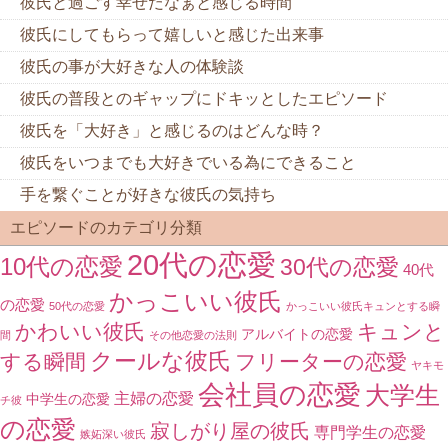
彼氏と過ごす幸せだなぁと感じる時間
彼氏にしてもらって嬉しいと感じた出来事
彼氏の事が大好きな人の体験談
彼氏の普段とのギャップにドキッとしたエピソード
彼氏を「大好き」と感じるのはどんな時？
彼氏をいつまでも大好きでいる為にできること
手を繋ぐことが好きな彼氏の気持ち
エピソードのカテゴリ分類
20代の恋愛
10代の恋愛
30代の恋愛
40代
かっこいい彼氏
の恋愛
50代の恋愛
かっこいい彼氏キュンとする瞬
かわいい彼氏
キュンと
アルバイトの恋愛
間
その他恋愛の法則
クールな彼氏
する瞬間
フリーターの恋愛
ヤキモ
会社員の恋愛
大学生
主婦の恋愛
中学生の恋愛
チ彼
の恋愛
寂しがり屋の彼氏
専門学生の恋愛
嫉妬深い彼氏