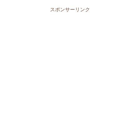
c
tt
er
e
e
er
ail
e
er
n
n
e
スポンサーリンク
b
ot
a
st
o
e
o
k