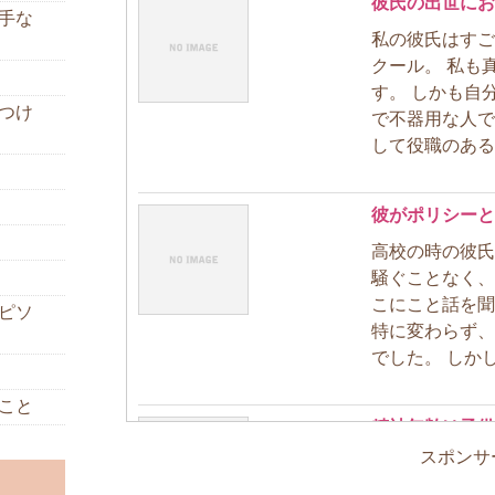
彼氏の出世にお
手な
私の彼氏はすご
クール。 私も
す。 しかも自
つけ
で不器用な人で
して役職のある仕
彼がポリシーと
高校の時の彼氏
騒ぐことなく、
こにこと話を聞
ピソ
特に変わらず、
でした。 しかし
こと
精神年齢は子供
スポンサ
男の人の精神年
す。10歳年上