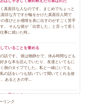
おはしゃぎして褒め称えたら喜ばれた
く真面目な人なのです。まじめでちょっと
真面目な方ですが輪をかけた真面目人間で
分の喜びとか感情を表に出すのがすごく苦手
す。 そんな彼が「出世した」と言って若く
事に就いた時...
していることを誉める
の話です。 彼は物静かで、休み時間なども
好きな本を読んでいたり、友達といてもに
く側のタイプでした。私と一緒にいても、
私の話をいつも頷いていて聞いてくれる彼
、あるときの学...
だと思うように！
ーリンク
齢は基本的に子供だと思うようにしていま
でも精神年齢は下なのでは？と思います。 当