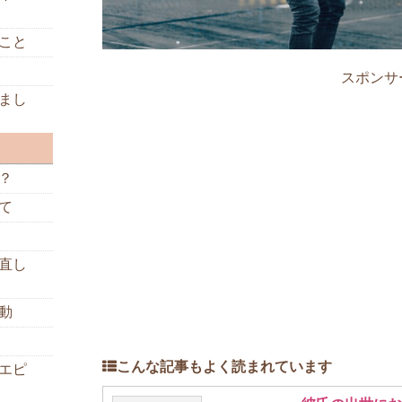
こと
スポンサ
まし
？
て
直し
動
こんな記事もよく読まれています
エピ