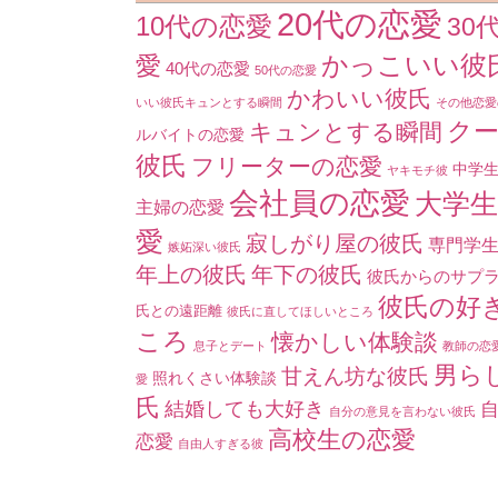
20代の恋愛
10代の恋愛
30
かっこいい彼
愛
40代の恋愛
50代の恋愛
かわいい彼氏
いい彼氏キュンとする瞬間
その他恋愛
ク
キュンとする瞬間
ルバイトの恋愛
彼氏
フリーターの恋愛
中学
ヤキモチ彼
会社員の恋愛
大学
主婦の恋愛
愛
寂しがり屋の彼氏
専門学
嫉妬深い彼氏
年上の彼氏
年下の彼氏
彼氏からのサプ
彼氏の好
氏との遠距離
彼氏に直してほしいところ
ころ
懐かしい体験談
息子とデート
教師の恋
男ら
甘えん坊な彼氏
照れくさい体験談
愛
氏
結婚しても大好き
自分の意見を言わない彼氏
高校生の恋愛
恋愛
自由人すぎる彼