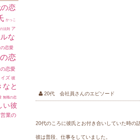
時付き合ってい
代の恋
お米の洗い方や
氏
かっこ
できる人ではあり
ア
の法則
ールな
大好きな彼氏の
生の恋愛
私は彼氏の恰好
生の恋
ます。 かっこ
ね。褒められて
生の恋愛
嫌が悪いときも
ライズ
彼
す。 彼氏は料理
きなと
20代 会社員さんのエピソード
愛
無職の恋
年上の彼氏は尊
しい彼
わたしが20代
自営業の
は普段とても優
20代のころに彼氏とお付き合いしていた時の
仏様のような人
譲らないといっ
彼は普段、仕事をしていました。