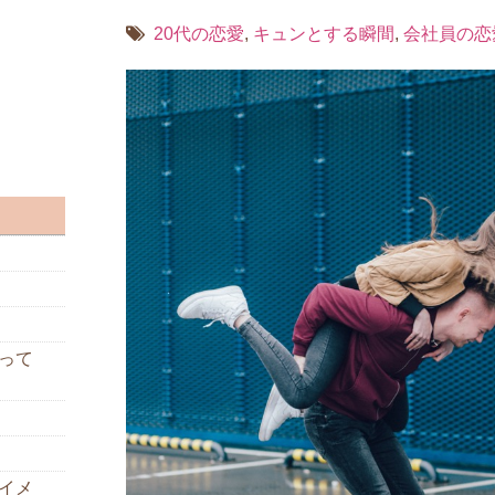
20代の恋愛
,
キュンとする瞬間
,
会社員の恋
って
イメ