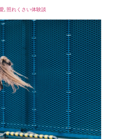
愛
,
照れくさい体験談