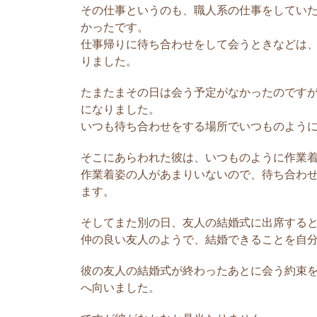
喜ばせるのは意外
その仕事というのも、職人系の仕事をしてい
かったです。
仕事帰りに待ち合わせをして会うときなどは
小柄な彼氏をほ
りました。
私の彼氏は背が
わいいと思って
たまたまその日は会う予定がなかったのです
るようです。 
になりました。
あこがれますよ
いつも待ち合わせをする場所でいつものよう
に有利なので、本
そこにあらわれた彼は、いつものように作業
作業着姿の人があまりいないので、待ち合わ
喜んでくれた褒
ます。
彼氏が喜んでく
そしてまた別の日、友人の結婚式に出席する
です。 限定し
仲の良い友人のようで、結婚できることを自
〇〇はすごいな
を含めて尊重し
彼の友人の結婚式が終わったあとに会う約束
ネガティブだった
へ向いました。