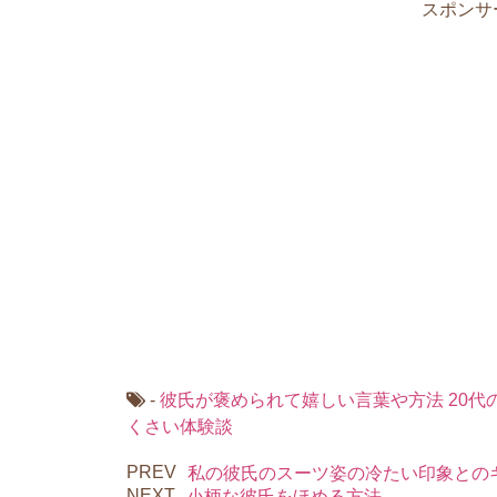
e
er
n
n
e
スポンサ
b
ot
a
st
o
e
o
k
-
彼氏が褒められて嬉しい言葉や方法
20代
くさい体験談
PREV
私の彼氏のスーツ姿の冷たい印象との
NEXT
小柄な彼氏をほめる方法