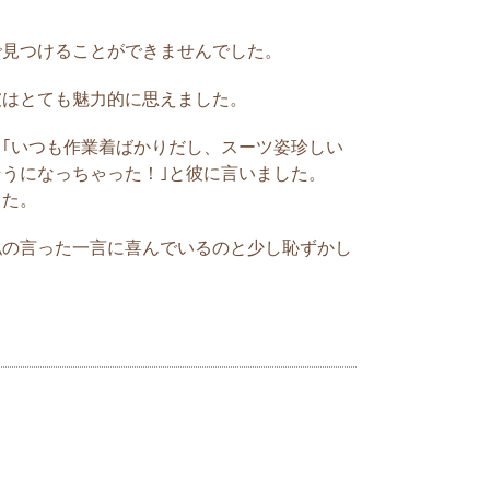
話を彼にすると効果的
合いをしていた彼氏はとにかく周囲の人が
で見つけることができませんでした。
う思っているかということを常日頃から気
人間でした。自分に自信がないのでしょ
彼はとても魅力的に思えました。
プの彼に対しては、「そういえば、〇〇さん
すごいって言ってた...
｢いつも作業着ばかりだし、スーツ姿珍しい
うになっちゃった！｣と彼に言いました。
した。
な褒め方
私の言った一言に喜んでいるのと少し恥ずかし
合った彼は、ドMだったのか？(笑)私の方が
バシ言いたいことをいって、いつも彼がハ
を聞いていたり、ごめんといつも謝ってい
もうそれが友達の間でも、承知されている
Sキャラ、彼...
共
有