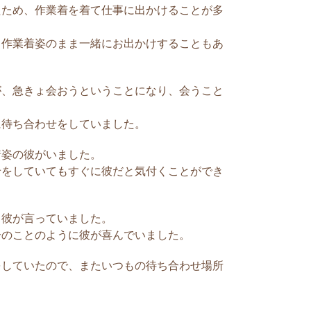
と簡単だ...
たため、作業着を着て仕事に出かけることが多
、作業着姿のまま一緒にお出かけすることもあ
める方法
小さく、小柄です。私としては、そこもか
いますが、やはり本人はそこも気にしてい
が、急きょ会おうということになり、会うこと
そもそも男の人って、「強い」「大きい」に
ね。やはり、大きいことや強いことは生存
に待ち合わせをしていました。
能的に求めるの...
着姿の彼がいました。
せをしていてもすぐに彼だと気付くことができ
め方は限定した言い方
れた褒め方は限定した言い方で褒めること
と彼が言っていました。
た言い方とは、あなたしかいない、やっぱり
分のことのように彼が喜んでいました。
ぁ、など、その人にしか出来ないなど個人
て褒めてあげることです。 そうしたことで
をしていたので、またいつもの待ち合わせ場所
彼氏は付き合...