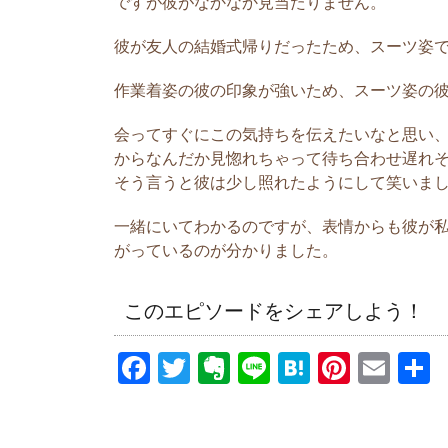
ですが彼がなかなか見当たりません。
第三者のうわさ
私が以前お付き
彼が友人の結婚式帰りだったため、スーツ姿
自分のことをど
にするタイプの
作業着姿の彼の印象が強いため、スーツ姿の
う。 このタイ
があなたのこと
会ってすぐにこの気持ちを伝えたいなと思い、
からなんだか見惚れちゃって待ち合わせ遅れそ
そう言うと彼は少し照れたようにして笑いま
彼にとってツボ
一緒にいてわかるのですが、表情からも彼が
大学時代に付き
がっているのが分かりました。
常に強く、ビシ
イハイ言うこと
る感じでした。
このエピソードをシェアしよう！
感じで、わたしが
F
T
E
Li
H
Pi
E
a
wi
v
n
at
nt
m
c
tt
er
e
e
er
ail