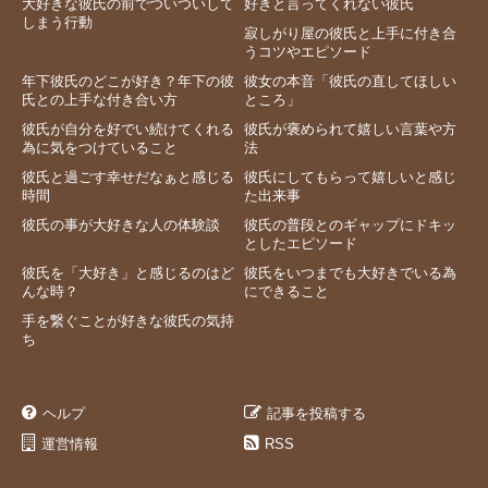
大好きな彼氏の前でついついして
好きと言ってくれない彼氏
しまう行動
寂しがり屋の彼氏と上手に付き合
うコツやエピソード
年下彼氏のどこが好き？年下の彼
彼女の本音「彼氏の直してほしい
氏との上手な付き合い方
ところ」
彼氏が自分を好でい続けてくれる
彼氏が褒められて嬉しい言葉や方
為に気をつけていること
法
彼氏と過ごす幸せだなぁと感じる
彼氏にしてもらって嬉しいと感じ
時間
た出来事
彼氏の事が大好きな人の体験談
彼氏の普段とのギャップにドキッ
としたエピソード
彼氏を「大好き」と感じるのはど
彼氏をいつまでも大好きでいる為
んな時？
にできること
手を繋ぐことが好きな彼氏の気持
ち
ヘルプ
記事を投稿する
運営情報
RSS