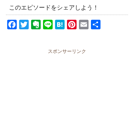
このエピソードをシェアしよう！
F
T
E
Li
H
Pi
E
共
a
wi
v
n
at
nt
m
有
c
tt
er
e
e
er
ail
e
er
n
n
e
スポンサーリンク
b
ot
a
st
o
e
o
k