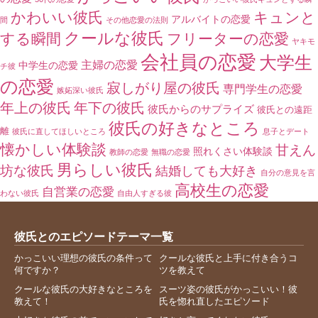
かわいい彼氏
キュンと
アルバイトの恋愛
間
その他恋愛の法則
クールな彼氏
する瞬間
フリーターの恋愛
ヤキモ
会社員の恋愛
大学生
主婦の恋愛
中学生の恋愛
チ彼
の恋愛
寂しがり屋の彼氏
専門学生の恋愛
嫉妬深い彼氏
年上の彼氏
年下の彼氏
彼氏からのサプライズ
彼氏との遠距
彼氏の好きなところ
離
彼氏に直してほしいところ
息子とデート
懐かしい体験談
甘えん
照れくさい体験談
教師の恋愛
無職の恋愛
男らしい彼氏
坊な彼氏
結婚しても大好き
自分の意見を言
高校生の恋愛
自営業の恋愛
わない彼氏
自由人すぎる彼
彼氏とのエピソードテーマ一覧
かっこいい理想の彼氏の条件って
クールな彼氏と上手に付き合うコ
何ですか？
ツを教えて
クールな彼氏の大好きなところを
スーツ姿の彼氏がかっこいい！彼
教えて！
氏を惚れ直したエピソード