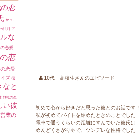
う瞬間です。 彼
代の恋
氏
かっこ
少し特殊かも・
ア
の法則
ールな
そもそもの彼と
われそうなので
生の恋愛
ームなんです。
生の恋
ドとか同盟とか
することにより、
生の恋愛
ライズ
10代 高校生さんのエピソード
彼
きなと
離れていても、
大学生の頃から
愛
無職の恋
学卒業後、地方
しい彼
初めて心から好きだと思った彼とのお話です
ることになりま
自営業の
私が初めてバイトを始めたときのことでした
に悲しく、外食
電車で通うくらいの距離にすんでいた彼氏は
こんで大泣きした
めんどくさがりやで、ツンデレな性格でした