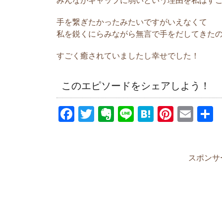
みんながギャップに弱いという理由を私はす
は、私と付き合
です。 でも、
手を繋ぎたかったみたいですがいえなくて
ってくれるよう
私を鋭くにらみながら無言で手をだしてきた
以上に可愛がって
すごく癒されていましたし幸せでした！
手をつないで歩
このエピソードをシェアしよう！
私は彼氏と過ご
いで歩いている
F
T
E
Li
H
Pi
E
に慣れていなす
しすぎて手に意
a
wi
v
n
at
nt
m
ドキして、つない
c
tt
er
e
e
er
ail
e
er
n
n
e
スポンサ
b
ot
a
st
o
e
o