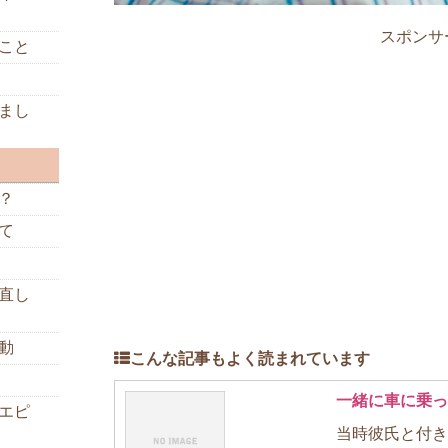
スポンサ
こと
まし
？
て
直し
動
こんな記事もよく読まれています
一緒に車に乗っ
エピ
当時彼氏と付き