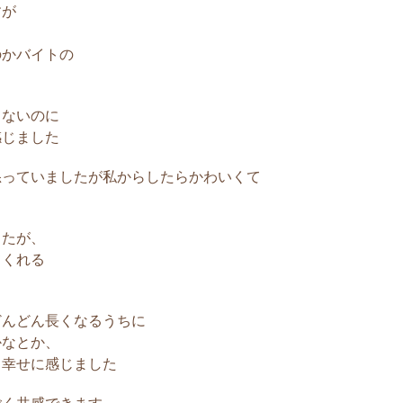
すが
景スポット
りの夜景スポットがいくつかあります。初
のかバイトの
イブに行った場所、まだ付き合っていない頃
人が少なく落ち着いて話が出来る場所、ど
な場所です。 今では夫婦になった私たち
てないのに
ている頃、もし...
感じました
怒っていましたが私からしたらかわいくて
せな時間について
している時間でいくつか幸せだなと思う瞬
したが、
 それは彼の自宅にいて一緒に好きなテレビ
てくれる
り、お菓子を食べたりすることです。 普段
てなかなかゆっくりとできないのですが、
時が止まった...
どんどん長くなるうちに
かなとか、
も可愛がってくれる彼氏
も幸せに感じました
ている私の家には愛犬がいます。 私の彼