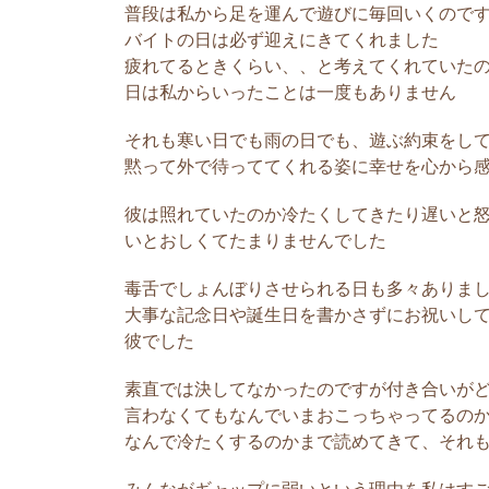
普段は私から足を運んで遊びに毎回いくので
お気に入りの夜
バイトの日は必ず迎えにきてくれました
私にはお気に入
疲れてるときくらい、、と考えてくれていた
めて2人でドラ
日は私からいったことは一度もありません
にいった場所、
こも夜景が綺麗
それも寒い日でも雨の日でも、遊ぶ約束をし
が、まだ付き合っ
黙って外で待っててくれる姿に幸せを心から
彼は照れていたのか冷たくしてきたり遅いと
彼氏と過ごす幸
いとおしくてたまりませんでした
私が彼氏と過ご
毒舌でしょんぼりさせられる日も多々ありま
間があります。
大事な記念日や誕生日を書かさずにお祝いし
やビデオを見た
彼でした
は仕事で忙しく
その時間だけは、
素直では決してなかったのですが付き合いが
言わなくてもなんでいまおこっちゃってるの
私の愛犬のこと
なんで冷たくするのかまで読めてきて、それ
一人暮らしをし