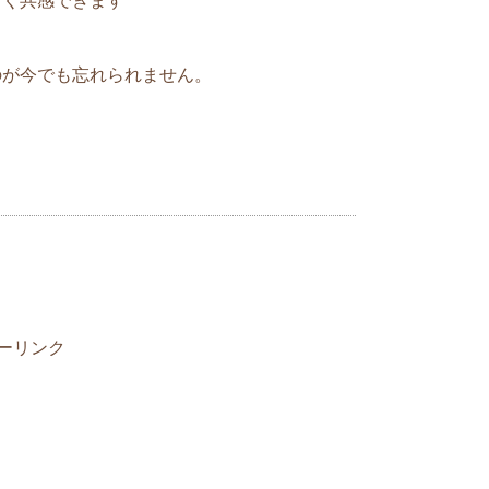
ごく共感できます
い始めるまでわんちゃんが苦手だったそう
私と付き合い始めてから愛犬のことも可愛が
になりました。私が愛犬を可愛がっている
のが今でも忘れられません。
くれることに幸...
いている時が幸せです
していて幸せだな、と思ったのは手をつな
時です。 付きあった当初は手をつなくこと
共
ぎて、手をつないていでもあまりにも緊張
識が集中してしまっていました。 胸がドキ
有
でいる手がぎ...
ーリンク