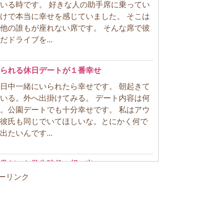
いる時です。 好きな人の助手席に乗ってい
けで本当に幸せを感じていました。 そこは
他の誰もが座れない席です。 そんな席で彼
ドライブを...
られる休日デートが１番幸せ
日中一緒にいられたら幸せです。 朝起きて
いる。外へ出掛けてみる。 デート内容は何
。公園デートでも十分幸せです。 私はアウ
彼氏も同じでいてほしいな。とにかく何で
たいんです...
常だった学生時代の想い出
ーリンク
事をしたり、買い物や遊びに行けばもちろ
な時間を過ごせます。 でも心の底から
ぁ」って思えるのは同じ空間にいるのにま
をしているときに彼のことを気にしてしま