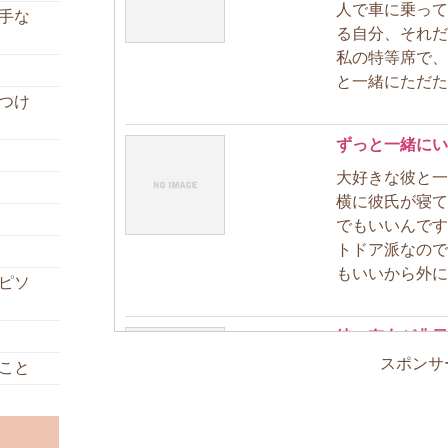
人で車に乗って
手な
る自分、それだ
私の特等席で、
と一緒にただただ
つけ
ずっと一緒にい
大好きな彼と一
横に彼氏が寝て
でもいいんです
トドア派なので
もいいから外に出
ピソ
彼の存在が非日
スポンサ
こと
映画を見たり食
ん楽しいし幸せ
「今、幸せだな
ったく別のこと