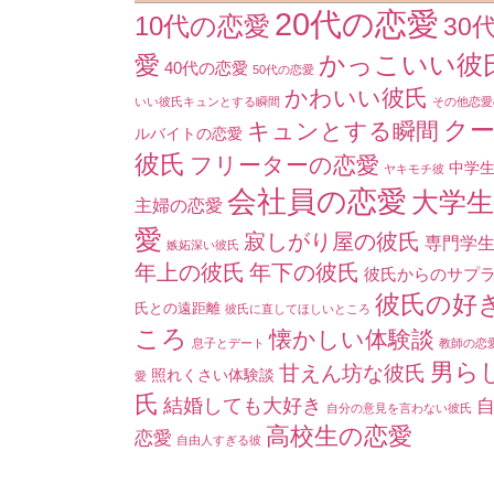
20代の恋愛
10代の恋愛
30
かっこいい彼
愛
40代の恋愛
50代の恋愛
かわいい彼氏
いい彼氏キュンとする瞬間
その他恋愛
ク
キュンとする瞬間
ルバイトの恋愛
彼氏
フリーターの恋愛
中学
ヤキモチ彼
会社員の恋愛
大学
主婦の恋愛
愛
寂しがり屋の彼氏
専門学
嫉妬深い彼氏
年上の彼氏
年下の彼氏
彼氏からのサプ
彼氏の好
氏との遠距離
彼氏に直してほしいところ
ころ
懐かしい体験談
息子とデート
教師の恋
男ら
甘えん坊な彼氏
照れくさい体験談
愛
氏
結婚しても大好き
自分の意見を言わない彼氏
高校生の恋愛
恋愛
自由人すぎる彼