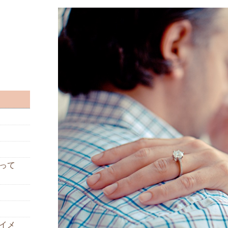
って
イメ