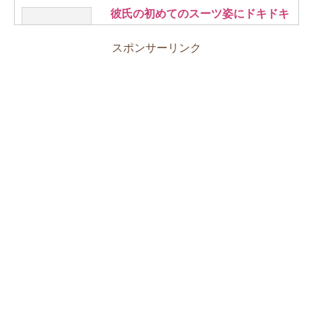
彼氏の初めてのスーツ姿にドキドキ
スポンサーリンク
スーツにネクタイが大人
男度があがるスーツ姿
体育教師のスーツ姿！