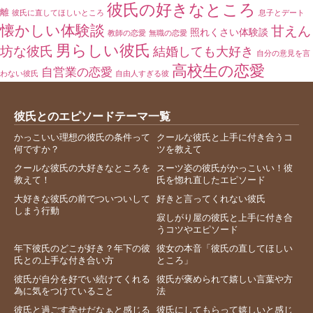
彼氏の好きなところ
離
彼氏に直してほしいところ
息子とデート
懐かしい体験談
甘えん
照れくさい体験談
教師の恋愛
無職の恋愛
男らしい彼氏
坊な彼氏
結婚しても大好き
自分の意見を言
高校生の恋愛
自営業の恋愛
わない彼氏
自由人すぎる彼
彼氏とのエピソードテーマ一覧
かっこいい理想の彼氏の条件って
クールな彼氏と上手に付き合うコ
何ですか？
ツを教えて
クールな彼氏の大好きなところを
スーツ姿の彼氏がかっこいい！彼
教えて！
氏を惚れ直したエピソード
大好きな彼氏の前でついついして
好きと言ってくれない彼氏
しまう行動
寂しがり屋の彼氏と上手に付き合
うコツやエピソード
年下彼氏のどこが好き？年下の彼
彼女の本音「彼氏の直してほしい
氏との上手な付き合い方
ところ」
彼氏が自分を好でい続けてくれる
彼氏が褒められて嬉しい言葉や方
為に気をつけていること
法
彼氏と過ごす幸せだなぁと感じる
彼氏にしてもらって嬉しいと感じ