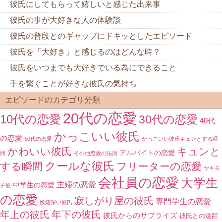
彼氏にしてもらって嬉しいと感じた出来事
彼氏の事が大好きな人の体験談
彼氏の普段とのギャップにドキッとしたエピソード
彼氏を「大好き」と感じるのはどんな時？
彼氏をいつまでも大好きでいる為にできること
手を繋ぐことが好きな彼氏の気持ち
エピソードのカテゴリ分類
20代の恋愛
10代の恋愛
30代の恋愛
40代
かっこいい彼氏
の恋愛
50代の恋愛
かっこいい彼氏キュンとする瞬
かわいい彼氏
キュンと
アルバイトの恋愛
間
その他恋愛の法則
クールな彼氏
する瞬間
フリーターの恋愛
ヤキモ
会社員の恋愛
大学生
主婦の恋愛
中学生の恋愛
チ彼
の恋愛
寂しがり屋の彼氏
専門学生の恋愛
嫉妬深い彼氏
年上の彼氏
年下の彼氏
彼氏からのサプライズ
彼氏との遠距