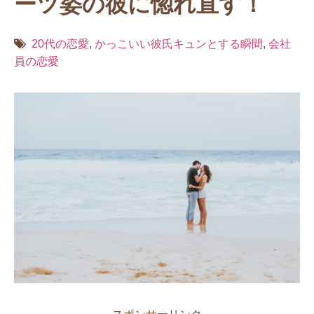
ーツ姿の彼に惚れ直す！
20代の恋愛
,
かっこいい彼氏キュンとする瞬間
,
会社
員の恋愛