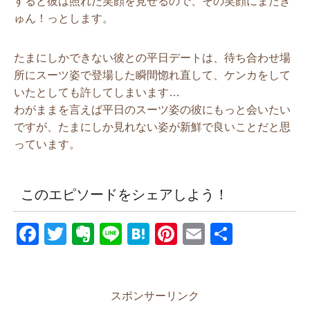
すると彼は照れた笑顔を見せるので、その笑顔にまたき
ゅん！っとします。
たまにしかできない彼との平日デートは、待ち合わせ場
所にスーツ姿で登場した瞬間惚れ直して、ケンカをして
いたとしても許してしまいます…
わがままを言えば平日のスーツ姿の彼にもっと会いたい
ですが、たまにしか見れない姿が新鮮で良いことだと思
っています。
このエピソードをシェアしよう！
F
T
E
Li
H
Pi
E
共
a
wi
v
n
at
nt
m
有
c
tt
er
e
e
er
ail
e
er
n
n
e
スポンサーリンク