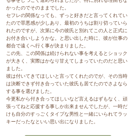
る事をしつこく進められましたが、特に別れる理由もな
かったのでそのままでした。
セフレの関係なっても、ずっと好きだと言ってくれてい
たので罪悪感が少しあり、最初のうちは割り切っていら
れたのですが、次第に今の彼氏と別れてこの人と正式に
お付き合いしようかな。と思い出した時に、彼が仕事の
都合で遠くへ行く事が決まりました。
この先、この関係は続けられない事を考えるとショック
が大きく、実際はかなり甘えてしまっていたのだと思い
ました。
彼は付いてきてほしいと言ってくれたのでが、その当時
は決断できず付き合っていた彼氏も居てたのでさよなら
する事を選びました。
今更私から付き合ってほしいなど言えるはずもなく、頑
張ってねと応援する事しか出来ませんでしたが、一時だ
けも自分のすっごくタイプな男性と一緒にいられてラッ
キーだったなといい思い出になりました。